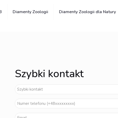
B
Diamenty Zoologii
Diamenty Zoologii dla Natury
Szybki kontakt
Imię
i
Telefon
nazwisko
(wymagane)
(wymagane)
Email