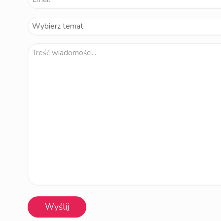
Wybierz
temat
Treść
(wymagane)
wiadomości
(wymagane)