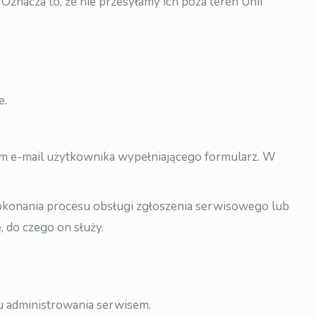
nacza to, że nie przesyłamy ich poza teren Unii
e.
em e-mail użytkownika wypełniającego formularz. W
dokonania procesu obsługi zgłoszenia serwisowego lub
, do czego on służy.
 administrowania serwisem.