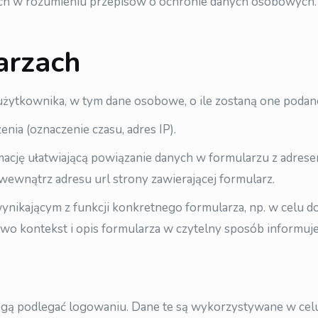
h w rozumieniu przepisów o ochronie danych osobowych. Oz
arzach
użytkownika, w tym dane osobowe, o ile zostaną one podan
nia (oznaczenie czasu, adres IP).
mację ułatwiającą powiązanie danych w formularzu z adres
wewnątrz adresu url strony zawierającej formularz.
nikającym z funkcji konkretnego formularza, np. w celu 
owo kontekst i opis formularza w czytelny sposób informuje
gą podlegać logowaniu. Dane te są wykorzystywane w celu